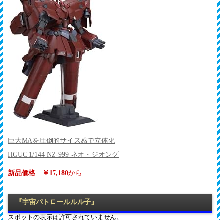
巨大MAを圧倒的サイズ感で立体化
HGUC 1/144 NZ-999 ネオ・ジオング
新品価格 ￥17,180
から
『宇宙パトロールルル子』