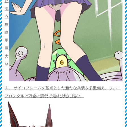
た
拠
点
攻
略
用
巨
大
Ｍ
Ａ。 サイコフレームを基点とした新たな兵装を多数備え、フル・
フロンタルは万全の態勢で最終決戦に臨む。