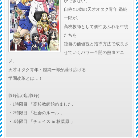
かできない」
自称YD病の天才オタク青年 鑑純
一郎が、
高校教師として個性あふれる生徒
たちを
独自の価値観と指導方法で成長さ
せていくパワー全開の熱血アニ
メ。
天才オタク青年・鑑純一郎が繰り広げる
学園改革とは…！！
収録話(3話収録)
・1時限目 「高校教師始めました.」
・2時限目 「社会のルール.」
・3時限目 「チェイス in 秋葉原.」