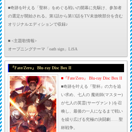
■奇跡を叶える「聖杯」をめぐる戦いの開幕に先駆け、参加者
の選定が開始される。第1話から第13話をTV未放映部分を含む
オリジナルエディションで収録♪
■ <主題歌情報>
オープニングテーマ「oath sign」LiSA
『Fate/Zero』 Blu-ray Disc Box II
■『Fate/Zero』 Blu-ray Disc Box II
■奇跡を叶える『聖杯』の力を追
い求め、七人の 魔術師(マスター)
が七人の英霊(サーヴァント)を召
喚し、最後の一人になるまで戦い
を繰り広げる究極の決闘劇……聖
杯戦争。