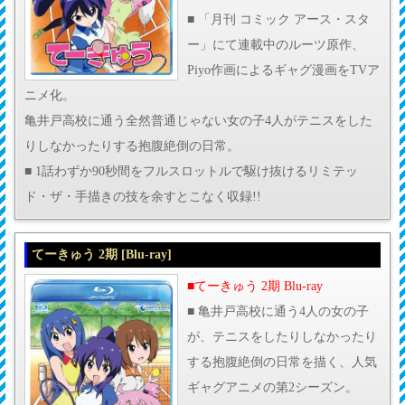
■ 「月刊 コミック アース・スタ
ー」にて連載中のルーツ原作、
Piyo作画によるギャグ漫画をTVア
ニメ化。
亀井戸高校に通う全然普通じゃない女の子4人がテニスをした
りしなかったりする抱腹絶倒の日常。
■ 1話わずか90秒間をフルスロットルで駆け抜けるリミテッ
ド・ザ・手描きの技を余すとこなく収録!!
てーきゅう 2期 [Blu-ray]
■てーきゅう 2期 Blu-ray
■ 亀井戸高校に通う4人の女の子
が、テニスをしたりしなかったり
する抱腹絶倒の日常を描く、人気
ギャグアニメの第2シーズン。