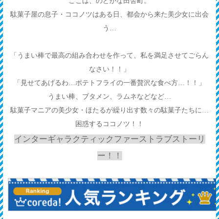
ここは、のどかな田舎町。
駄菓子屋の息子・ココノツはある日、都会から来た美少女に出会
う…
「うまい棒で最高の組み合わせを作って、私を満足させてごらん
なさい！！」
「見せてあげるわ…ポテトフライの一番贅沢な食べ方…！！」
うまい棒、ブタメン、ラムネなどなど…
駄菓子マニアの美少女・ほたるが繰り出す数々の駄菓子たちに…
困惑するココノツ！！
インターギャラクティックファーストラブストーリ
ー！！