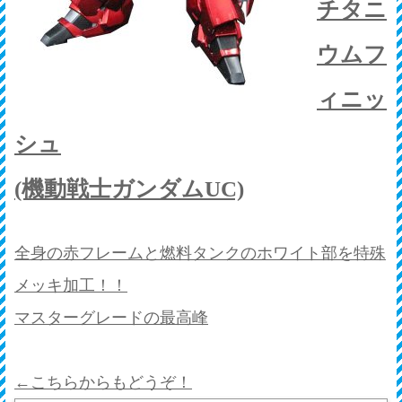
チタニ
ウムフ
ィニッ
シュ
(機動戦士ガンダムUC)
全身の赤フレームと燃料タンクのホワイト部を特殊
メッキ加工！！
マスターグレードの最高峰
←こちらからもどうぞ！