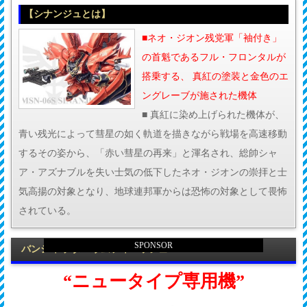
【シナンジュとは】
■ネオ・ジオン残党軍「袖付き」
の首魁であるフル・フロンタルが
搭乗する、 真紅の塗装と金色のエ
ングレーブが施された機体
■ 真紅に染め上げられた機体が、
青い残光によって彗星の如く軌道を描きながら戦場を高速移動
するその姿から、「赤い彗星の再来」と渾名され、総帥シャ
ア・アズナブルを失い士気の低下したネオ・ジオンの崇拝と士
気高揚の対象となり、地球連邦軍からは恐怖の対象として畏怖
されている。
SPONSOR
バンシィ チタニウムフィニッシュVer.
“ニュータイプ専用機”