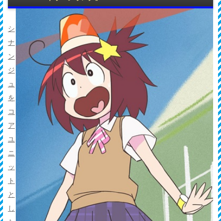
シ
ナ
ン
ジ
ュ
を
コ
ア
ユ
ニ
ッ
ト
と
し