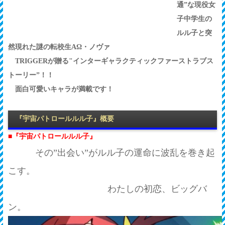
通”な現役女
子中学生の
ルル子と突
然現れた謎の転校生AΩ・ノヴァ
TRIGGERが贈る"インターギャラクティックファーストラブス
トーリー”！！
面白可愛いキャラが満載です！
『宇宙パトロールルル子』概要
■
『宇宙パトロールルル子』
その”出会い”がルル子の運命に波乱を巻き起
こす。
わたしの初恋、ビッグバ
ン。