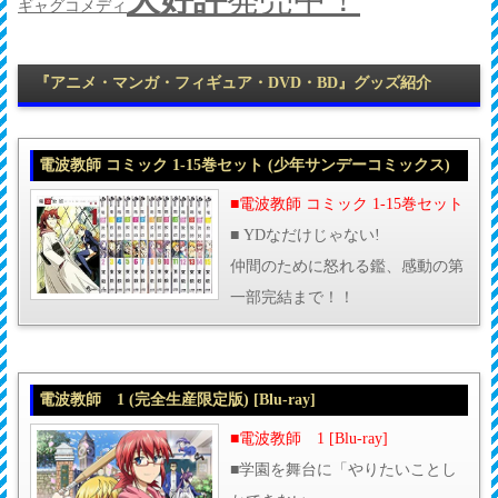
ギャグコメディ
『アニメ・マンガ・フィギュア・DVD・BD』グッズ紹介
電波教師 コミック 1-15巻セット (少年サンデーコミックス)
■電波教師 コミック 1-15巻セット
■ YDなだけじゃない!
仲間のために怒れる鑑、感動の第
一部完結まで！！
電波教師 1 (完全生産限定版) [Blu-ray]
■電波教師 1 [Blu-ray]
■学園を舞台に「やりたいことし