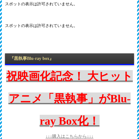
『黒執事Blu-ray box』
祝映画化記念！ 大ヒット
アニメ「黒執事」がBlu-
ray Box化！
↓↓↓購入はこちらから↓↓↓