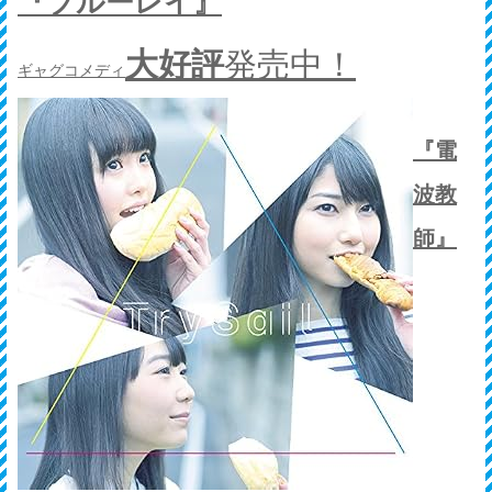
『ブルーレイ』
大好評
発売中！
ギャグコメディ
『電
波教
師』