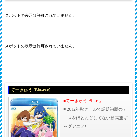
てーきゅう [Blu-ray]
■てーきゅう Blu-ray
■ 2012年秋クールで話題沸騰のテ
ニスをほとんどしてない超高速ギ
ャグアニメ!