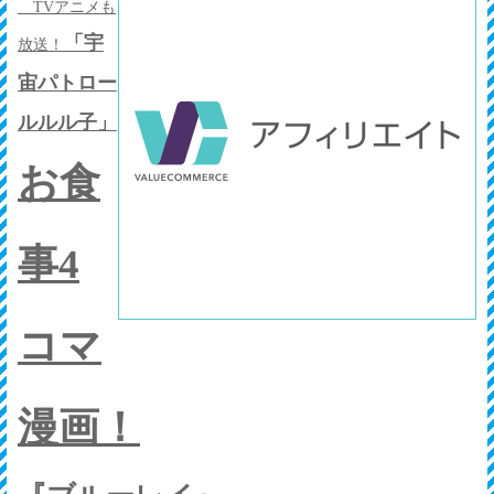
TVアニメも
「宇
放送！
宙パトロー
ルルル子」
お食
事4
コマ
漫画！