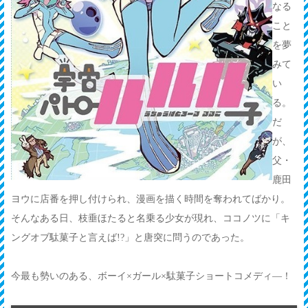
なる
こと
を夢
みて
い
る。
だ
が、
父・
鹿田
ヨウに店番を押し付けられ、漫画を描く時間を奪われてばかり。
そんなある日、枝垂ほたると名乗る少女が現れ、ココノツに「キ
ングオブ駄菓子と言えば!?」と唐突に問うのであった。
今最も勢いのある、ボーイ×ガール×駄菓子ショートコメディ―！