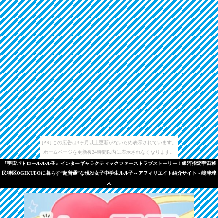
[PR] この広告は3ヶ月以上更新がないため表示されています。
ホームページを更新後24時間以内に表示されなくなります。
『宇宙パトロールルル子』インターギャラクティックファーストラブストーリー！銀河指定宇宙移
民特区OGIKUBOに暮らす“超普通”な現役女子中学生ルル子～アフィリエイト紹介サイト～嶋津球
太