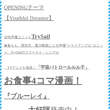
OPENINGテーマ
【Youthful Dreamer】
TrySail
女性声優ユニット
麻倉もも、雨宮天、夏川椎菜による声優“トライアングル”ユニッ
ト、TrySailのファースト・シングル
「宇宙パトロールルル子」
TVアニメも放送！
お食事4コマ漫画！
『ブルーレイ』
大好評
発売中！