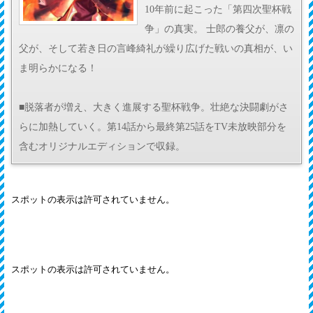
10年前に起こった「第四次聖杯戦
争」の真実。 士郎の養父が、凛の
父が、そして若き日の言峰綺礼が繰り広げた戦いの真相が、い
ま明らかになる！
■脱落者が増え、大きく進展する聖杯戦争。壮絶な決闘劇がさ
らに加熱していく。第14話から最終第25話をTV未放映部分を
含むオリジナルエディションで収録。