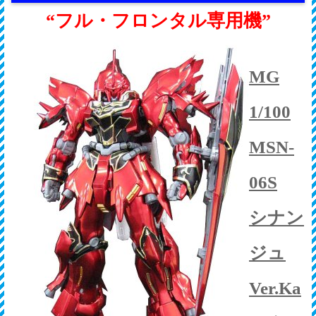
“フル・フロンタル専用機”
MG
1/100
MSN-
06S
シナン
ジュ
Ver.Ka