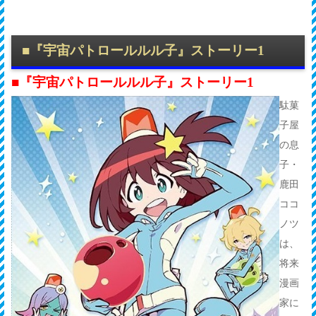
■
『宇宙パトロールルル子』ストーリー1
■
『宇宙パトロールルル子』ストーリー1
駄菓
子屋
の息
子・
鹿田
ココ
ノツ
は、
将来
漫画
家に