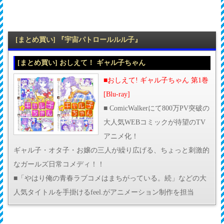
[まとめ買い] 『宇宙パトロールルル子』
[まとめ買い] おしえて！ ギャル子ちゃん
■おしえて! ギャル子ちゃん 第1巻
[Blu-ray]
■ ComicWalkerにて800万PV突破の
大人気WEBコミックが待望のTV
アニメ化！
ギャル子・オタ子・お嬢の三人が繰り広げる、ちょっと刺激的
なガールズ日常コメディ！！
■「やはり俺の青春ラブコメはまちがっている。続」などの大
人気タイトルを手掛けるfeel.がアニメーション制作を担当